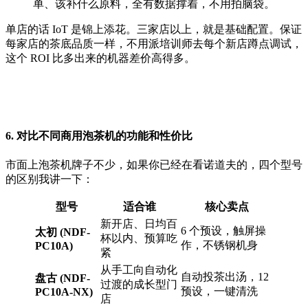
单、该补什么原料，全有数据撑着，不用拍脑袋。
单店的话 IoT 是锦上添花。三家店以上，就是基础配置。保证
每家店的茶底品质一样，不用派培训师去每个新店蹲点调试，
这个 ROI 比多出来的机器差价高得多。
6. 对比不同商用泡茶机的功能和性价比
市面上泡茶机牌子不少，如果你已经在看诺道夫的，四个型号
的区别我讲一下：
型号
适合谁
核心卖点
新开店、日均百
6 个预设，触屏操
太初 (NDF-
杯以内、预算吃
作，不锈钢机身
PC10A)
紧
从手工向自动化
自动投茶出汤，12
盘古 (NDF-
过渡的成长型门
预设，一键清洗
PC10A-NX)
店