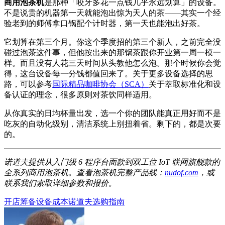
商用泡茶机
是那种「咬牙多花一点钱几乎永远划算」的设备。
不是说贵的机器第一天就能泡出惊为天人的茶——其实一个经
验老到的师傅拿口锅配个计时器，第一天也能泡出好茶。
它划算在第三个月。你这个季度招的第三个新人，之前完全没
碰过泡茶这件事，但他按出来的那锅茶跟你开业第一周一模一
样。而且没有人花三天时间从头教他怎么泡。那个时候你会觉
得，这台设备每一分钱都值回来了。关于更多设备选择的思
路，可以参考
国际精品咖啡协会（SCA）
关于萃取标准化和设
备认证的理念，很多原则对茶饮同样适用。
从你真实的日均杯量出发，选一个你的团队能真正用好而不是
吃灰的自动化级别，清洁系统上别扭着省。剩下的，都是次要
的。
诺道夫提供从入门级 6 程序台面款到双工位 IoT 联网旗舰款的
全系列商用泡茶机。查看泡茶机完整产品线：
nudof.com
，或
联系我们索取详细参数和报价。
开店筹备
设备成本
诺道夫
选购指南