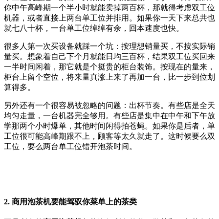
你中午高峰期一个半小时就能卖掉两百杯，那就得考虑双工位
机器，或者直接上两台单工位并排用。如果你一天下来总共也
就七八十杯，一台单工位绰绰有余，回本速度也快。
很多人第一次买设备就踩一个坑：按理想销量买，不按实际销
量买。想象着自己下个月就能日均三百杯，结果双工位买回来
一半时间闲着，那它就是个挺贵的柜台装饰。按现在的量来，
柜台上留个空位，将来量真涨上来了再加一台，比一步到位划
算得多。
另外还有一个很容易被忽略的问题：出杯节奏。有些店是全天
均匀走量，一台机器完全够用。有些店是集中在中午和下午放
学那两个小时爆单，其他时间闲得拍苍蝇。如果你是后者，单
工位很可能高峰期跟不上，顾客等太久就走了。这时候要么双
工位，要么两台单工位错开泡茶时间。
2. 商用泡茶机要能驾驭你菜单上的茶类