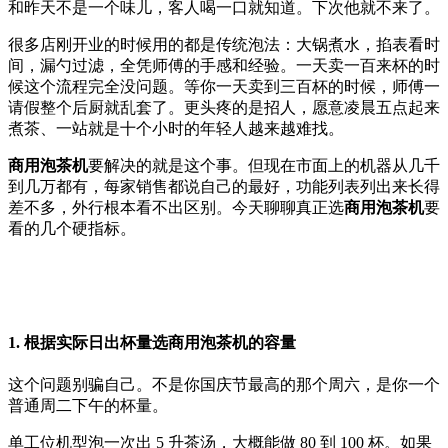
和昨天不是一个味儿，客人喝一口就知道。下次他就不来了。
很多店刚开业的时候用的都是传统泡法：大锅煮水，掐表看时
间，漏勺过滤，全凭师傅的手感和经验。一天卖一百来杯的时
候这个流程完全没问题。等你一天卖到三百杯的时候，师傅一
请假整个后厨就乱套了。更头疼的是招人，愿意凌晨五点起来
煮茶、一站就是十个小时的年轻人越来越难找。
商用泡茶机
要解决的就是这个事。但现在市面上的机器从几千
到几万都有，每家销售都说自己的最好，功能列表列出来长得
差不多，外行根本看不出区别。今天聊聊真正选
商用泡茶机
要
看的几个硬指标。
1. 根据实际日出杯量选商用泡茶机的容量
这个问题别骗自己。不是你国庆节最高的那个周六，是你一个
普通周二下午的杯量。
单工位机型泡一次出 5 升茶汤，大概能做 80 到 100 杯。如果