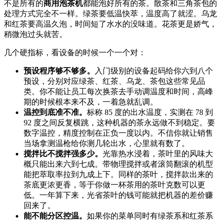
不是所有的
商用泡茶机
都能泡好所有的茶。散茶和三角茶包的
处理方式完全不一样。绿茶要低温快萃，温度高了就涩。乌龙
和红茶要高温久泡，时间短了水水的没味道。花茶更是娇气，
稍微泡过头就苦。
几个硬指标，看设备的时候一个一个对：
预设程序够不够多。
入门级别的设备起码给你六到八个
预设，分别对应绿茶、红茶、乌龙、茶包这些常见品
类。你不能让员工每次换茶去手动调温度和时间，高峰
期的时候根本来不及，一着急就乱调。
温控到底准不准。
标称 85 度的出水温度，实测在 78 到
92 度之间反复横跳，这种机器的茶永远做不到稳定。要
数字温控，精度控制在正负一度以内。不信你就让销售
当场拿测温枪给你测几轮出水，心里就有数了。
搅拌比不搅拌强多少。
光靠热水浸着，茶叶里的风味大
概只能出来六到七成。带物理搅拌或者滚筒翻滚的机型
能把萃取率拉到九成上下。同样的茶叶，搅拌款出来的
茶底更浓更香，等于你做一杯茶用的茶叶克数可以更
低。一年算下来，光省茶叶的钱可能就把机器的差价赚
回来了。
能不能分区控温。
如果你的菜单同时有绿茶系和红茶系