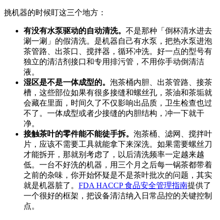
挑机器的时候盯这三个地方：
有没有水泵驱动的自动清洗。
不是那种「倒杯清水进去
涮一涮」的假清洗。是机器自己有水泵，把热水泵进泡
茶管路、出茶口、搅拌器，循环冲洗。好一点的型号有
独立的清洁剂接口和专用排污管，不用你手动倒清洁
液。
湿区是不是一体成型的。
泡茶桶内胆、出茶管路、接茶
槽，这些部位如果有很多接缝和螺丝孔，茶油和茶垢就
会藏在里面，时间久了不仅影响出品质，卫生检查也过
不了。一体成型或者少接缝的内胆结构，冲一下就干
净。
接触茶叶的零件能不能徒手拆。
泡茶桶、滤网、搅拌叶
片，应该不需要工具就能拿下来深洗。如果需要螺丝刀
才能拆开，那就别考虑了，以后清洗频率一定越来越
低。一台不好洗的机器，用三个月之后每一锅茶都带着
之前的杂味，你开始怀疑是不是茶叶批次的问题，其实
就是机器脏了。
FDA HACCP 食品安全管理指南
提供了
一个很好的框架，把设备清洁纳入日常品控的关键控制
点。