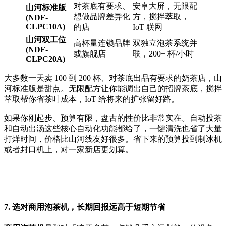
对茶底有要求、
安卓大屏，无限配
山河标准版
想做品牌差异化
方，搅拌萃取，
(NDF-
CLPC10A)
的店
IoT 联网
山河双工位
高杯量连锁品牌
双独立泡茶系统并
(NDF-
或旗舰店
联，200+ 杯/小时
CLPC20A)
大多数一天卖 100 到 200 杯、对茶底出品有要求的奶茶店，山
河标准版是甜点。无限配方让你能调出自己的招牌茶底，搅拌
萃取帮你省茶叶成本，IoT 给将来的扩张留好路。
如果你刚起步、预算有限，盘古的性价比非常实在。自动投茶
和自动出汤这些核心自动化功能都给了，一键清洗也省了大量
打烊时间，价格比山河线友好很多。省下来的预算投到制冰机
或者封口机上，对一家新店更划算。
7. 选对商用泡茶机，长期回报远高于短期节省